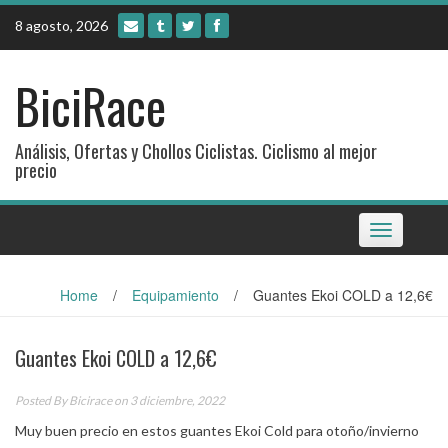
Skip
8 agosto, 2026
to
content
BiciRace
Análisis, Ofertas y Chollos Ciclistas. Ciclismo al mejor
precio
Toggle
navigation
Home
/
Equipamiento
/
Guantes Ekoi COLD a 12,6€
Guantes Ekoi COLD a 12,6€
Posted By
Bicirace
on 3 diciembre, 2022
Muy buen precio en estos guantes Ekoi Cold para otoño/invierno