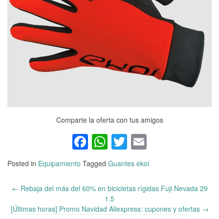
Comparte la oferta con tus amigos
Facebook
WhatsApp
Twitter
Email
Posted in
Equipamiento
Tagged
Guantes ekoi
←
Rebaja del más del 60% en bicicletas rígidas Fuji Nevada 29
Post
1.5
navigation
[Últimas horas] Promo Navidad Aliexpress: cupones y ofertas
→