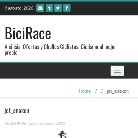
Skip
9 agosto, 2026
to
content
BiciRace
Análisis, Ofertas y Chollos Ciclistas. Ciclismo al mejor
precio
Toggle
navigation
Home
/
/
jet_anakon
jet_anakon
Posted By
Bicirace
on 26 enero, 2023