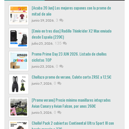
[Acaba 20 Jun] Los mejores cupones con la promo de
mitad de año
,
3
junio 19, 2026
[Envio en tres dias] Rodillo Thinkrider X2 Max enviado
desde España (220€)
,
135
julio 25, 2026
Promo Prime Day 23 JUN 2026. Listado de chollos
ciclistas TOP
,
0
junio 23, 2026
Chollazo promo de verano, Culote corto ZRSE a 12,5€
,
0
junio 7, 2026
[Promo verano] Precio mínimo manillares integrados
Avian Canary y Avian Falcon, por unos 260€
,
0
junio 5, 2026
Chollo! Pack 2 cubiertas Continental Ultra Sport III con
borde marrón a 37€