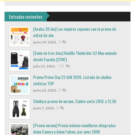
Entradas recientes
[Acaba 20 Jun] Los mejores cupones con la promo de
mitad de año
,
3
junio 19, 2026
[Envio en tres dias] Rodillo Thinkrider X2 Max enviado
desde España (220€)
,
135
julio 25, 2026
Promo Prime Day 23 JUN 2026. Listado de chollos
ciclistas TOP
,
0
junio 23, 2026
Chollazo promo de verano, Culote corto ZRSE a 12,5€
,
0
junio 7, 2026
[Promo verano] Precio mínimo manillares integrados
Avian Canary y Avian Falcon, por unos 260€