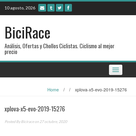
Skip
10 agosto, 2026
to
content
BiciRace
Análisis, Ofertas y Chollos Ciclistas. Ciclismo al mejor
precio
Toggle
navigation
Home
/
/
xplova-x5-evo-2019-15276
xplova-x5-evo-2019-15276
Posted By
Bicirace
on 27 octubre, 2020