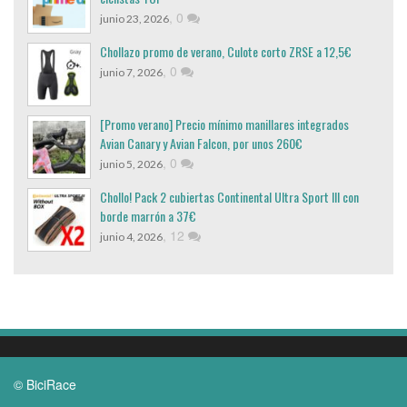
,
0
junio 23, 2026
Chollazo promo de verano, Culote corto ZRSE a 12,5€
,
0
junio 7, 2026
[Promo verano] Precio mínimo manillares integrados
Avian Canary y Avian Falcon, por unos 260€
,
0
junio 5, 2026
Chollo! Pack 2 cubiertas Continental Ultra Sport III con
borde marrón a 37€
,
12
junio 4, 2026
© BiciRace