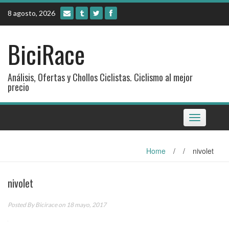
Skip
8 agosto, 2026
to
content
BiciRace
Análisis, Ofertas y Chollos Ciclistas. Ciclismo al mejor
precio
Toggle
navigation
Home
/
/
nivolet
nivolet
Posted By
Bicirace
on 18 mayo, 2017