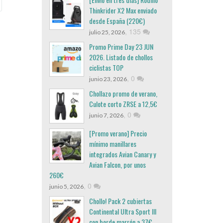
Thinkrider X2 Max enviado
desde España (220€)
,
135
julio 25, 2026
Promo Prime Day 23 JUN
2026. Listado de chollos
ciclistas TOP
,
0
junio 23, 2026
Chollazo promo de verano,
Culote corto ZRSE a 12,5€
,
0
junio 7, 2026
[Promo verano] Precio
mínimo manillares
integrados Avian Canary y
Avian Falcon, por unos
260€
,
0
junio 5, 2026
Chollo! Pack 2 cubiertas
Continental Ultra Sport III
con borde marrón a 37€