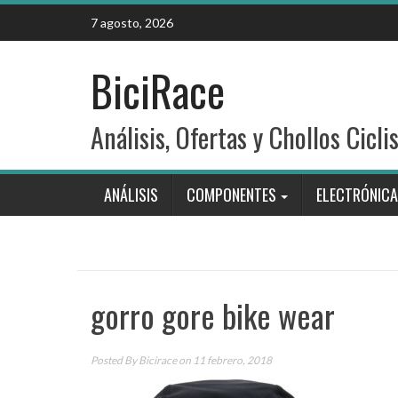
Skip
7 agosto, 2026
to
content
BiciRace
Análisis, Ofertas y Chollos Cicli
ANÁLISIS
COMPONENTES
ELECTRÓNICA
gorro gore bike wear
Posted By
Bicirace
on 11 febrero, 2018