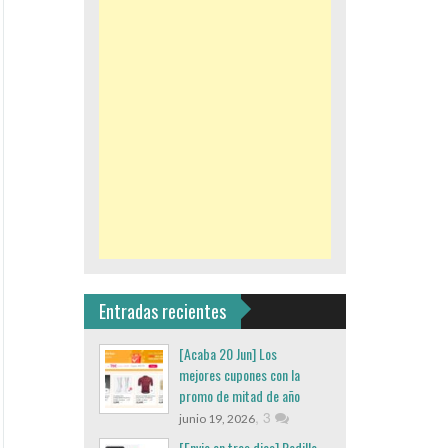
Entradas recientes
[Acaba 20 Jun] Los
mejores cupones con la
promo de mitad de año
,
3
junio 19, 2026
[Envio en tres dias] Rodillo