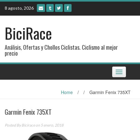
Skip
8 agosto, 2026
to
content
BiciRace
Análisis, Ofertas y Chollos Ciclistas. Ciclismo al mejor
precio
Toggle
navigation
Home
/
/
Garmin Fenix 735XT
Garmin Fenix 735XT
Posted By
Bicirace
on 5 enero, 2018