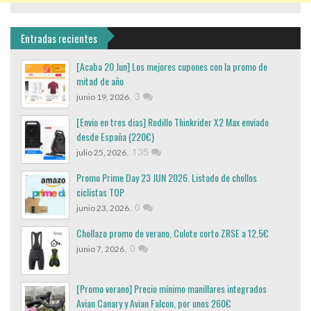
Entradas recientes
[Acaba 20 Jun] Los mejores cupones con la promo de
mitad de año
,
3
junio 19, 2026
[Envio en tres dias] Rodillo Thinkrider X2 Max enviado
desde España (220€)
,
135
julio 25, 2026
Promo Prime Day 23 JUN 2026. Listado de chollos
ciclistas TOP
,
0
junio 23, 2026
Chollazo promo de verano, Culote corto ZRSE a 12,5€
,
0
junio 7, 2026
[Promo verano] Precio mínimo manillares integrados
Avian Canary y Avian Falcon, por unos 260€