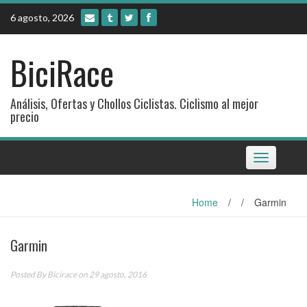
Skip
6 agosto, 2026
to
content
BiciRace
Análisis, Ofertas y Chollos Ciclistas. Ciclismo al mejor
precio
Toggle
navigation
Home
/
/
Garmin
Garmin
Posted By
Bicirace
on 29 agosto, 2016