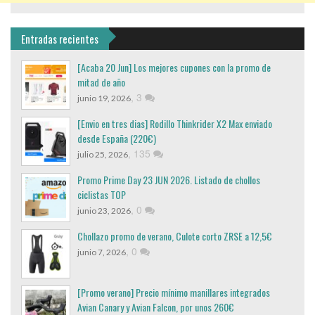
Entradas recientes
[Acaba 20 Jun] Los mejores cupones con la promo de
mitad de año
,
3
junio 19, 2026
[Envio en tres dias] Rodillo Thinkrider X2 Max enviado
desde España (220€)
,
135
julio 25, 2026
Promo Prime Day 23 JUN 2026. Listado de chollos
ciclistas TOP
,
0
junio 23, 2026
Chollazo promo de verano, Culote corto ZRSE a 12,5€
,
0
junio 7, 2026
[Promo verano] Precio mínimo manillares integrados
Avian Canary y Avian Falcon, por unos 260€