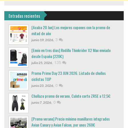
Entradas recientes
[Acaba 20 Jun] Los mejores cupones con la promo de
mitad de año
,
3
junio 19, 2026
[Envio en tres dias] Rodillo Thinkrider X2 Max enviado
desde España (220€)
,
135
julio 25, 2026
Promo Prime Day 23 JUN 2026. Listado de chollos
ciclistas TOP
,
0
junio 23, 2026
Chollazo promo de verano, Culote corto ZRSE a 12,5€
,
0
junio 7, 2026
[Promo verano] Precio mínimo manillares integrados
Avian Canary y Avian Falcon, por unos 260€