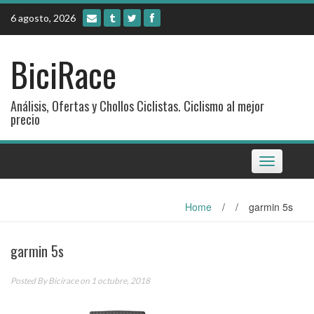
Skip
6 agosto, 2026
to
content
BiciRace
Análisis, Ofertas y Chollos Ciclistas. Ciclismo al mejor
precio
Toggle
navigation
Home
/
/
garmin 5s
garmin 5s
Posted By
Bicirace
on 1 octubre, 2018