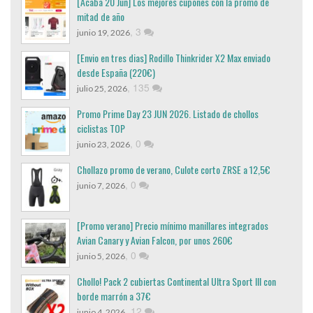
[Acaba 20 Jun] Los mejores cupones con la promo de
mitad de año
,
3
junio 19, 2026
[Envio en tres dias] Rodillo Thinkrider X2 Max enviado
desde España (220€)
,
135
julio 25, 2026
Promo Prime Day 23 JUN 2026. Listado de chollos
ciclistas TOP
,
0
junio 23, 2026
Chollazo promo de verano, Culote corto ZRSE a 12,5€
,
0
junio 7, 2026
[Promo verano] Precio mínimo manillares integrados
Avian Canary y Avian Falcon, por unos 260€
,
0
junio 5, 2026
Chollo! Pack 2 cubiertas Continental Ultra Sport III con
borde marrón a 37€
,
12
junio 4, 2026