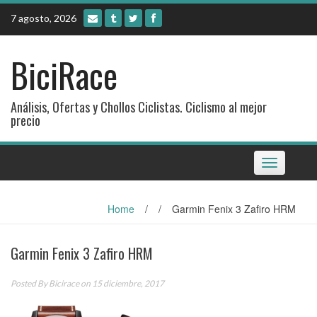
Skip
7 agosto, 2026
to
content
BiciRace
Análisis, Ofertas y Chollos Ciclistas. Ciclismo al mejor
precio
Toggle
navigation
Home
/
/
Garmin Fenix 3 Zafiro HRM
Garmin Fenix 3 Zafiro HRM
Posted By
Bicirace
on 15 diciembre, 2017