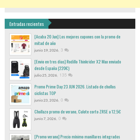
Entradas recientes
[Acaba 20 Jun] Los mejores cupones con la promo de
mitad de año
,
3
junio 19, 2026
[Envio en tres dias] Rodillo Thinkrider X2 Max enviado
desde España (220€)
,
135
julio 25, 2026
Promo Prime Day 23 JUN 2026. Listado de chollos
ciclistas TOP
,
0
junio 23, 2026
Chollazo promo de verano, Culote corto ZRSE a 12,5€
,
0
junio 7, 2026
[Promo verano] Precio mínimo manillares integrados