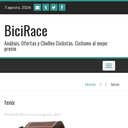
Skip
7 agosto, 2026
to
content
BiciRace
Análisis, Ofertas y Chollos Ciclistas. Ciclismo al mejor
precio
Toggle
navigation
Home
/
/
fenix
fenix
Posted By
Bicirace
on 21 agosto, 2017