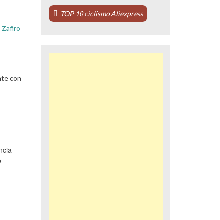
TOP 10 ciclismo Aliexpress
 Zafiro
nte con
ncia
o