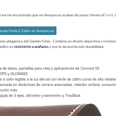
rmin me he encontrado que en Amazon.es acaban de poner tienen el
Fenix 3
armin Fenix 3 Zafiro en Amazon.es
s más elegantes del Garmin Fenix. Combina un diseño deportivo y resiste
 zafiro es
resistente a arañazos
y eso le da mucha más durabilidad.
s de datos, pantallas para reloj y aplicaciones de Connect IQ
n GPS y GLONASS
color legible a la luz del sol con lente de zafiro curva de alta resiste
ancada en dinámicas de carrera avanzadas, relación vertical, consum
 mucho más
jula de 3 ejes, altímetro y barómetro y TracBack