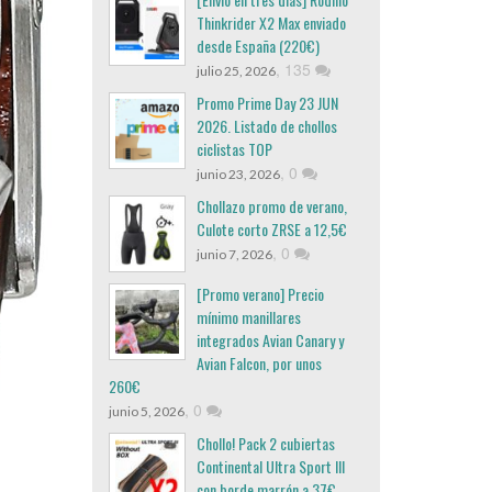
Thinkrider X2 Max enviado
desde España (220€)
,
135
julio 25, 2026
Promo Prime Day 23 JUN
2026. Listado de chollos
ciclistas TOP
,
0
junio 23, 2026
Chollazo promo de verano,
Culote corto ZRSE a 12,5€
,
0
junio 7, 2026
[Promo verano] Precio
mínimo manillares
integrados Avian Canary y
Avian Falcon, por unos
260€
,
0
junio 5, 2026
Chollo! Pack 2 cubiertas
Continental Ultra Sport III
con borde marrón a 37€