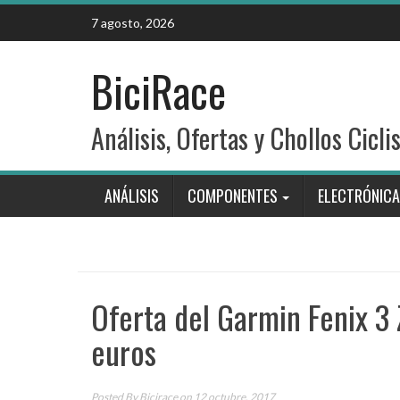
Skip
7 agosto, 2026
to
content
BiciRace
Análisis, Ofertas y Chollos Cicli
ANÁLISIS
COMPONENTES
ELECTRÓNICA
Oferta del Garmin Fenix 3 
euros
Posted By
Bicirace
on 12 octubre, 2017