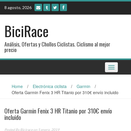
Skip
8 agosto, 2026
to
content
BiciRace
Análisis, Ofertas y Chollos Ciclistas. Ciclismo al mejor
precio
Toggle
navigation
Home
/
Electrónica ciclista
/
Garmin
/
Oferta Garmin Fenix 3 HR Titanio por 310€ envío incluido
Oferta Garmin Fenix 3 HR Titanio por 310€ envío
incluido
Posted By
Bicirace
on 5 enero, 2019