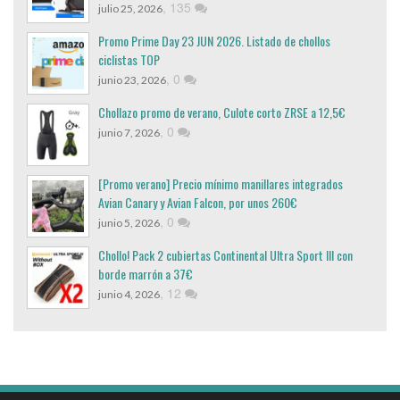
,
135
julio 25, 2026
Promo Prime Day 23 JUN 2026. Listado de chollos
ciclistas TOP
,
0
junio 23, 2026
Chollazo promo de verano, Culote corto ZRSE a 12,5€
,
0
junio 7, 2026
[Promo verano] Precio mínimo manillares integrados
Avian Canary y Avian Falcon, por unos 260€
,
0
junio 5, 2026
Chollo! Pack 2 cubiertas Continental Ultra Sport III con
borde marrón a 37€
,
12
junio 4, 2026