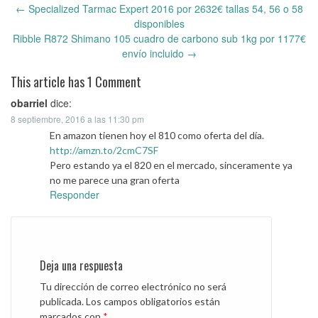
←
Specialized Tarmac Expert 2016 por 2632€ tallas 54, 56 o 58
Post
disponibles
navigation
Ribble R872 Shimano 105 cuadro de carbono sub 1kg por 1177€
envío incluido
→
This article has 1 Comment
obarriel
dice:
8 septiembre, 2016 a las 11:30 pm
En amazon tienen hoy el 810 como oferta del día.
http://amzn.to/2cmC7SF
Pero estando ya el 820 en el mercado, sinceramente ya
no me parece una gran oferta
Responder
Deja una respuesta
Tu dirección de correo electrónico no será
publicada.
Los campos obligatorios están
marcados con
*