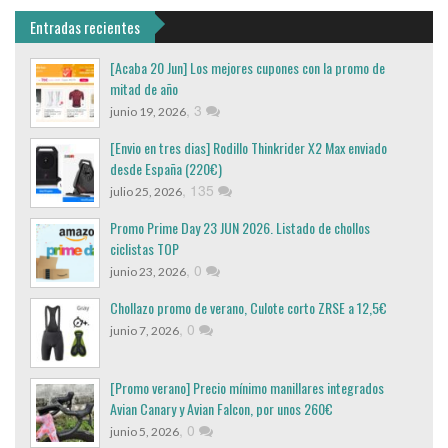
Entradas recientes
[Acaba 20 Jun] Los mejores cupones con la promo de
mitad de año
,
3
junio 19, 2026
[Envio en tres dias] Rodillo Thinkrider X2 Max enviado
desde España (220€)
,
135
julio 25, 2026
Promo Prime Day 23 JUN 2026. Listado de chollos
ciclistas TOP
,
0
junio 23, 2026
Chollazo promo de verano, Culote corto ZRSE a 12,5€
,
0
junio 7, 2026
[Promo verano] Precio mínimo manillares integrados
Avian Canary y Avian Falcon, por unos 260€
,
0
junio 5, 2026