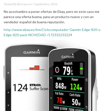
Posted By
Bicirace
on 7 septiembre, 2016
No acostumbro a poner ofertas de Ebay, pero en este caso me
parece una oferta buena, para un producto nuevo y con un
vendedor español de buena reputación.
http://www.ebay.es/itm/Ciclocomputador-Garmin-Edge-820-y-
Edge-820-pack-NOVEDAD-/172332233224