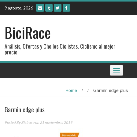
Skip
9 agosto, 2026
to
content
BiciRace
Análisis, Ofertas y Chollos Ciclistas. Ciclismo al mejor
precio
Toggle
navigation
Home
/
/
Garmin edge plus
Garmin edge plus
Posted By
Bicirace
on 21 noviembre, 2019