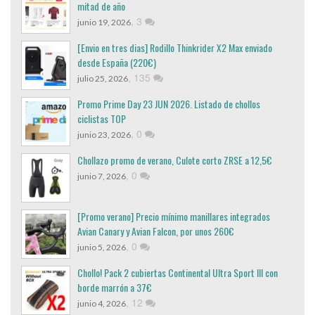
mitad de año
,
3
junio 19, 2026
[Envio en tres dias] Rodillo Thinkrider X2 Max enviado
desde España (220€)
,
135
julio 25, 2026
Promo Prime Day 23 JUN 2026. Listado de chollos
ciclistas TOP
,
0
junio 23, 2026
Chollazo promo de verano, Culote corto ZRSE a 12,5€
,
0
junio 7, 2026
[Promo verano] Precio mínimo manillares integrados
Avian Canary y Avian Falcon, por unos 260€
,
0
junio 5, 2026
Chollo! Pack 2 cubiertas Continental Ultra Sport III con
borde marrón a 37€
,
12
junio 4, 2026