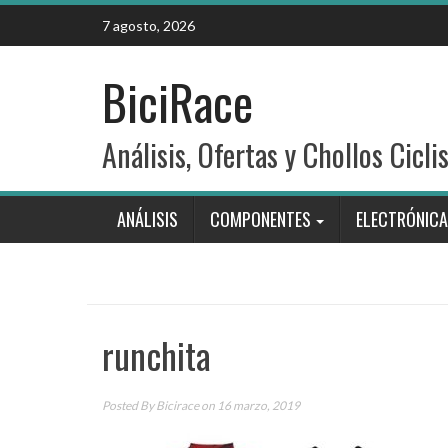
Skip
7 agosto, 2026
to
content
BiciRace
Análisis, Ofertas y Chollos Cicli
ANÁLISIS
COMPONENTES
ELECTRÓNICA
runchita
Posted By
Bicirace
on 16 marzo, 2019