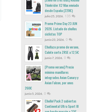
Thinkrider X2 Max enviado
desde España (220€)
,
135
julio 25, 2026
Promo Prime Day 23 JUN
2026. Listado de chollos
ciclistas TOP
,
0
junio 23, 2026
Chollazo promo de verano,
Culote corto ZRSE a 12,5€
,
0
junio 7, 2026
[Promo verano] Precio
mínimo manillares
integrados Avian Canary y
Avian Falcon, por unos
260€
,
0
junio 5, 2026
Chollo! Pack 2 cubiertas
Continental Ultra Sport III
con borde marrón a 37€