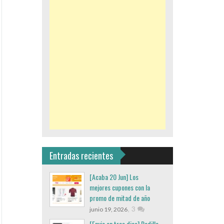
Entradas recientes
[Acaba 20 Jun] Los
mejores cupones con la
promo de mitad de año
,
3
junio 19, 2026
[Envio en tres dias] Rodillo