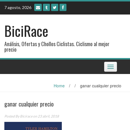
Skip
7 agosto, 2026
to
content
BiciRace
Análisis, Ofertas y Chollos Ciclistas. Ciclismo al mejor
precio
Toggle
navigation
Home
/
/
ganar cualquier precio
ganar cualquier precio
Posted By
Bicirace
on 23 abril, 2018