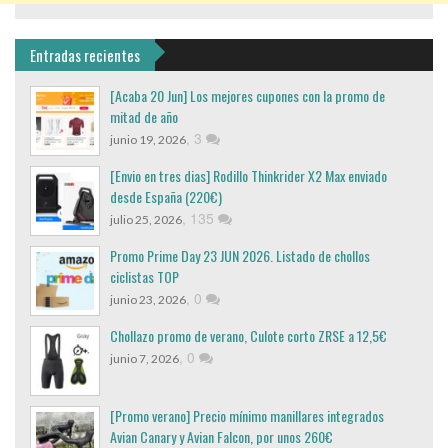
Entradas recientes
[Acaba 20 Jun] Los mejores cupones con la promo de
mitad de año
,
3
junio 19, 2026
[Envio en tres dias] Rodillo Thinkrider X2 Max enviado
desde España (220€)
,
135
julio 25, 2026
Promo Prime Day 23 JUN 2026. Listado de chollos
ciclistas TOP
,
0
junio 23, 2026
Chollazo promo de verano, Culote corto ZRSE a 12,5€
,
0
junio 7, 2026
[Promo verano] Precio mínimo manillares integrados
Avian Canary y Avian Falcon, por unos 260€