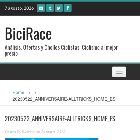
Skip
7 agosto, 2026
to
content
BiciRace
Análisis, Ofertas y Chollos Ciclistas. Ciclismo al mejor
precio
Toggle
navigation
Home
/
/
20230522_ANNIVERSAIRE-ALLTRICKS_HOME_ES
20230522_ANNIVERSAIRE-ALLTRICKS_HOME_ES
Posted By
Bicirace
on 24 mayo, 2023