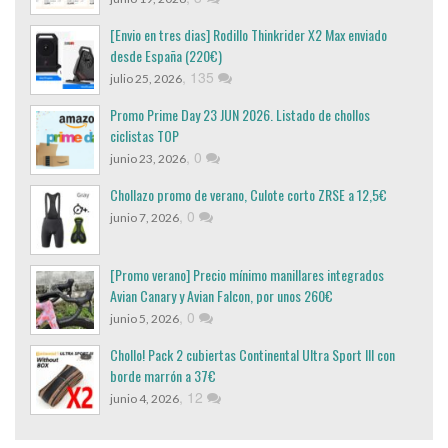
[Envio en tres dias] Rodillo Thinkrider X2 Max enviado
desde España (220€)
,
135
julio 25, 2026
Promo Prime Day 23 JUN 2026. Listado de chollos
ciclistas TOP
,
0
junio 23, 2026
Chollazo promo de verano, Culote corto ZRSE a 12,5€
,
0
junio 7, 2026
[Promo verano] Precio mínimo manillares integrados
Avian Canary y Avian Falcon, por unos 260€
,
0
junio 5, 2026
Chollo! Pack 2 cubiertas Continental Ultra Sport III con
borde marrón a 37€
,
12
junio 4, 2026