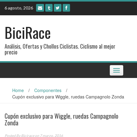
Skip
6 agosto, 2026
to
content
BiciRace
Análisis, Ofertas y Chollos Ciclistas. Ciclismo al mejor
precio
Toggle
navigation
Home
/
Componentes
/
Cupón exclusivo para Wiggle, ruedas Campagnolo Zonda
Cupón exclusivo para Wiggle, ruedas Campagnolo
Zonda
Posted By
Bicirace
on 7 marzo, 2016