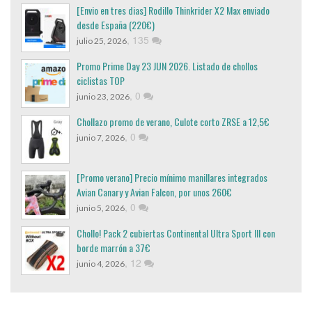
[Envio en tres dias] Rodillo Thinkrider X2 Max enviado
desde España (220€)
,
135
julio 25, 2026
Promo Prime Day 23 JUN 2026. Listado de chollos
ciclistas TOP
,
0
junio 23, 2026
Chollazo promo de verano, Culote corto ZRSE a 12,5€
,
0
junio 7, 2026
[Promo verano] Precio mínimo manillares integrados
Avian Canary y Avian Falcon, por unos 260€
,
0
junio 5, 2026
Chollo! Pack 2 cubiertas Continental Ultra Sport III con
borde marrón a 37€
,
12
junio 4, 2026