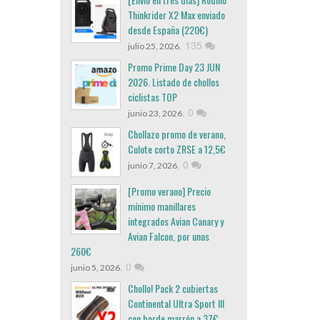
Thinkrider X2 Max enviado
desde España (220€)
,
135
julio 25, 2026
Promo Prime Day 23 JUN
2026. Listado de chollos
ciclistas TOP
,
0
junio 23, 2026
Chollazo promo de verano,
Culote corto ZRSE a 12,5€
,
0
junio 7, 2026
[Promo verano] Precio
mínimo manillares
integrados Avian Canary y
Avian Falcon, por unos
260€
,
0
junio 5, 2026
Chollo! Pack 2 cubiertas
Continental Ultra Sport III
con borde marrón a 37€