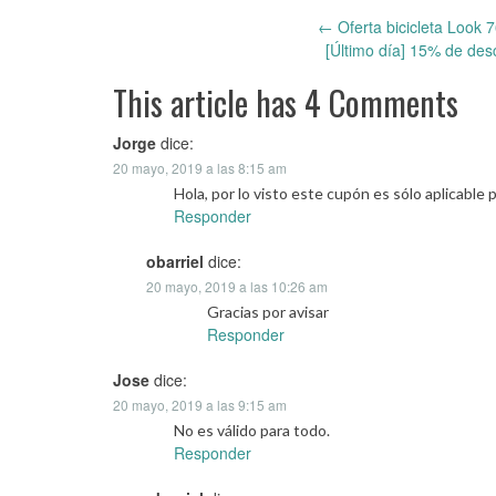
←
Oferta bicicleta Look
Post
[Último día] 15% de des
navigation
This article has 4 Comments
Jorge
dice:
20 mayo, 2019 a las 8:15 am
Hola, por lo visto este cupón es sólo aplicable 
Responder
obarriel
dice:
20 mayo, 2019 a las 10:26 am
Gracias por avisar
Responder
Jose
dice:
20 mayo, 2019 a las 9:15 am
No es válido para todo.
Responder