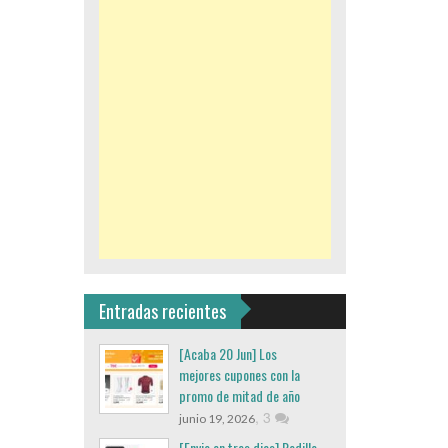
Entradas recientes
[Acaba 20 Jun] Los
mejores cupones con la
promo de mitad de año
,
3
junio 19, 2026
[Envio en tres dias] Rodillo