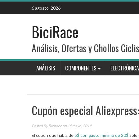
Skip
6 agosto, 2026
to
content
BiciRace
Análisis, Ofertas y Chollos Cicli
ANÁLISIS
COMPONENTES
ELECTRÓNICA
Cupón especial Aliexpress
Posted By
Bicirace
on 19 mayo, 2019
El cupón que había de
5$ con gasto mínimo de 20$
sólo 