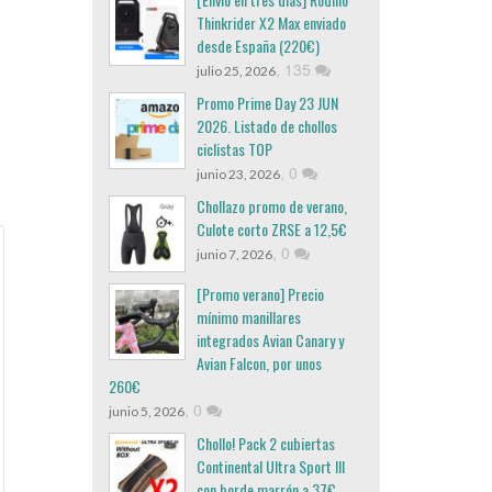
Thinkrider X2 Max enviado
desde España (220€)
,
135
julio 25, 2026
Promo Prime Day 23 JUN
2026. Listado de chollos
ciclistas TOP
,
0
junio 23, 2026
Chollazo promo de verano,
Culote corto ZRSE a 12,5€
,
0
junio 7, 2026
[Promo verano] Precio
mínimo manillares
integrados Avian Canary y
Avian Falcon, por unos
260€
,
0
junio 5, 2026
Chollo! Pack 2 cubiertas
Continental Ultra Sport III
con borde marrón a 37€