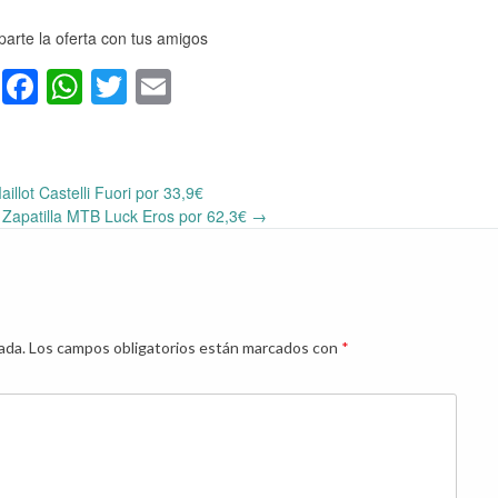
arte la oferta con tus amigos
Facebook
WhatsApp
Twitter
Email
illot Castelli Fuori por 33,9€
] Zapatilla MTB Luck Eros por 62,3€
→
ada.
Los campos obligatorios están marcados con
*