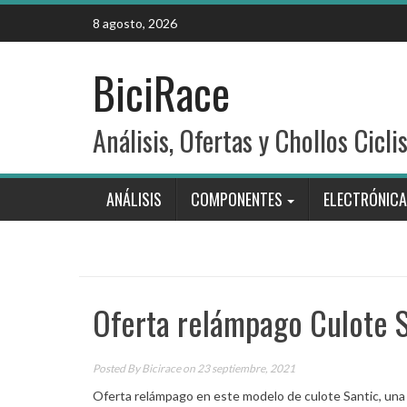
Skip
8 agosto, 2026
to
content
BiciRace
Análisis, Ofertas y Chollos Cicli
ANÁLISIS
COMPONENTES
ELECTRÓNICA
Oferta relámpago Culote 
Posted By
Bicirace
on 23 septiembre, 2021
Oferta relámpago en este modelo de culote Santic, una 