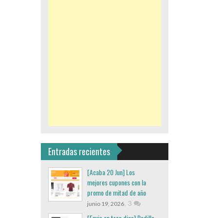
Entradas recientes
[Acaba 20 Jun] Los
mejores cupones con la
promo de mitad de año
,
3
junio 19, 2026
[Envio en tres dias] Rodillo