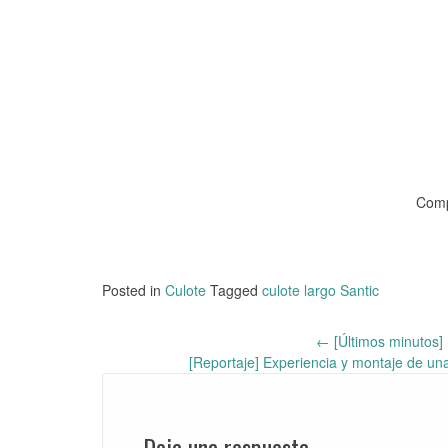
Comp
Posted in
Culote
Tagged
culote largo Santic
←
[Últimos minutos] 
Post
[Reportaje] Experiencia y montaje de un
navigation
Deja una respuesta