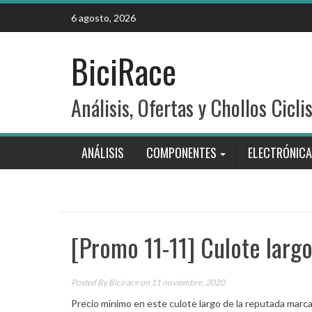
Skip
6 agosto, 2026
to
content
BiciRace
Análisis, Ofertas y Chollos Cicli
ANÁLISIS
COMPONENTES
ELECTRÓNICA
[Promo 11-11] Culote larg
Posted By
Bicirace
on 11 noviembre, 2020
Precio mínimo en este culote largo de la reputada marca