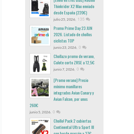
Thinkrider X2 Max enviado
desde España (220€)
,
135
julio 25, 2026
Promo Prime Day 23 JUN
2026. Listado de chollos
ciclistas TOP
,
0
junio 23, 2026
Chollazo promo de verano,
Culote corto ZRSE a 12,5€
,
0
junio 7, 2026
[Promo verano] Precio
mínimo manillares
integrados Avian Canary y
Avian Falcon, por unos
260€
,
0
junio 5, 2026
Chollo! Pack 2 cubiertas
Continental Ultra Sport III
con borde marrón a 37€