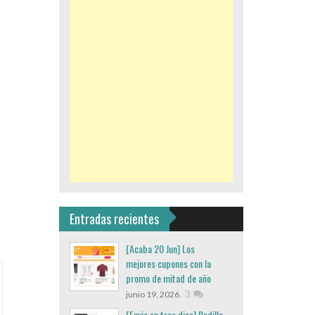
Entradas recientes
[Acaba 20 Jun] Los
mejores cupones con la
promo de mitad de año
,
3
junio 19, 2026
[Envio en tres dias] Rodillo