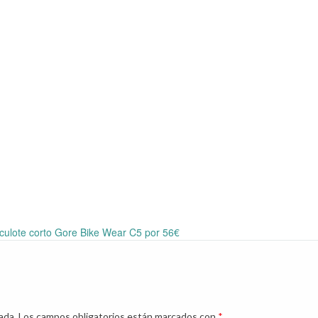
culote corto Gore Bike Wear C5 por 56€
ada.
Los campos obligatorios están marcados con
*