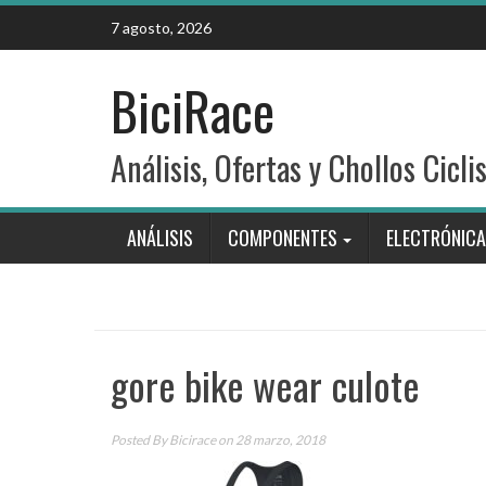
Skip
7 agosto, 2026
to
content
BiciRace
Análisis, Ofertas y Chollos Cicli
ANÁLISIS
COMPONENTES
ELECTRÓNICA
gore bike wear culote
Posted By
Bicirace
on 28 marzo, 2018