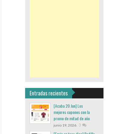
Entradas recientes
[Acaba 20 Jun] Los
mejores cupones con la
promo de mitad de año
,
3
junio 19, 2026
[Envio en tres dias] Rodillo