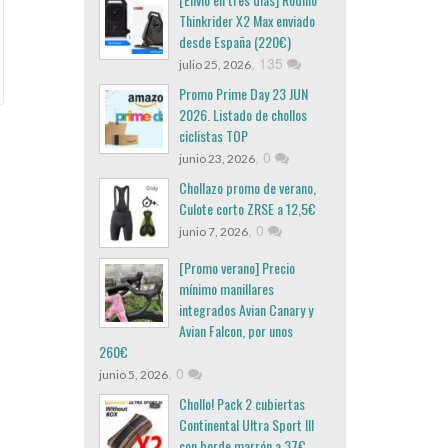
Thinkrider X2 Max enviado
desde España (220€)
,
135
julio 25, 2026
Promo Prime Day 23 JUN
2026. Listado de chollos
ciclistas TOP
,
0
junio 23, 2026
Chollazo promo de verano,
Culote corto ZRSE a 12,5€
,
0
junio 7, 2026
[Promo verano] Precio
mínimo manillares
integrados Avian Canary y
Avian Falcon, por unos
260€
,
0
junio 5, 2026
Chollo! Pack 2 cubiertas
Continental Ultra Sport III
con borde marrón a 37€