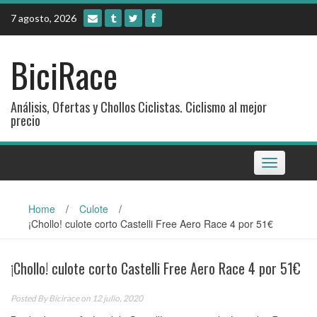
Skip
7 agosto, 2026
to
content
BiciRace
Análisis, Ofertas y Chollos Ciclistas. Ciclismo al mejor
precio
Toggle
navigation
Home
/
Culote
/
¡Chollo! culote corto Castelli Free Aero Race 4 por 51€
¡Chollo! culote corto Castelli Free Aero Race 4 por 51€
Posted By
Bicirace
on 12 julio, 2020