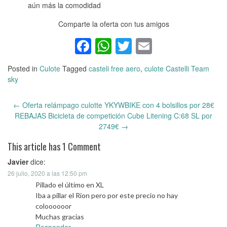
aún más la comodidad
Comparte la oferta con tus amigos
Facebook
WhatsApp
Twitter
Email
Posted in
Culote
Tagged
casteli free aero
,
culote Castelli Team
sky
←
Oferta relámpago culotte YKYWBIKE con 4 bolsillos por 28€
Post
REBAJAS Bicicleta de competición Cube Litening C:68 SL por
navigation
2749€
→
This article has 1 Comment
Javier
dice:
26 julio, 2020 a las 12:50 pm
Pillado el último en XL
Iba a pillar el Rion pero por este precio no hay
coloooooor
Muchas gracias