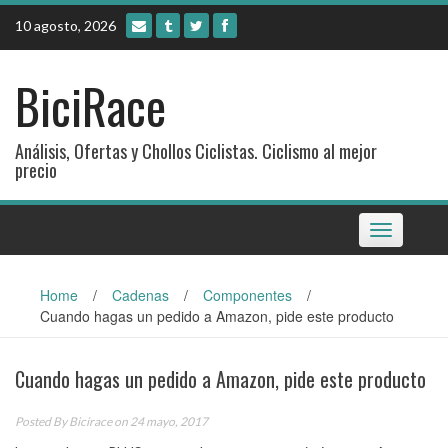
Skip
10 agosto, 2026
to
content
BiciRace
Análisis, Ofertas y Chollos Ciclistas. Ciclismo al mejor
precio
Toggle
navigation
Home
/
Cadenas
/
Componentes
/
Cuando hagas un pedido a Amazon, pide este producto
Cuando hagas un pedido a Amazon, pide este producto
Posted By
Bicirace
on 24 mayo, 2017