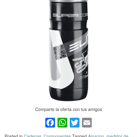
Comparte la oferta con tus amigos
Facebook
WhatsApp
Twitter
Email
Posted in
Cadenas
,
Componentes
Tagged
Amazon
,
medidor de