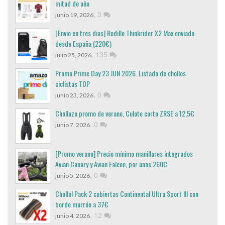
mitad de año
,
3
junio 19, 2026
[Envio en tres dias] Rodillo Thinkrider X2 Max enviado
desde España (220€)
,
135
julio 25, 2026
Promo Prime Day 23 JUN 2026. Listado de chollos
ciclistas TOP
,
0
junio 23, 2026
Chollazo promo de verano, Culote corto ZRSE a 12,5€
,
0
junio 7, 2026
[Promo verano] Precio mínimo manillares integrados
Avian Canary y Avian Falcon, por unos 260€
,
0
junio 5, 2026
Chollo! Pack 2 cubiertas Continental Ultra Sport III con
borde marrón a 37€
,
12
junio 4, 2026