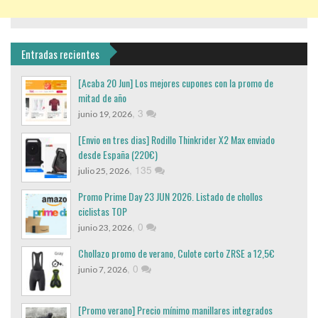
Entradas recientes
[Acaba 20 Jun] Los mejores cupones con la promo de
mitad de año
,
3
junio 19, 2026
[Envio en tres dias] Rodillo Thinkrider X2 Max enviado
desde España (220€)
,
135
julio 25, 2026
Promo Prime Day 23 JUN 2026. Listado de chollos
ciclistas TOP
,
0
junio 23, 2026
Chollazo promo de verano, Culote corto ZRSE a 12,5€
,
0
junio 7, 2026
[Promo verano] Precio mínimo manillares integrados