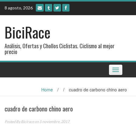
Skip
8 agosto, 2026
to
content
BiciRace
Análisis, Ofertas y Chollos Ciclistas. Ciclismo al mejor
precio
Toggle
navigation
Home
/
/
cuadro de carbono chino aero
cuadro de carbono chino aero
Posted By
Bicirace
on 5 noviembre, 2017