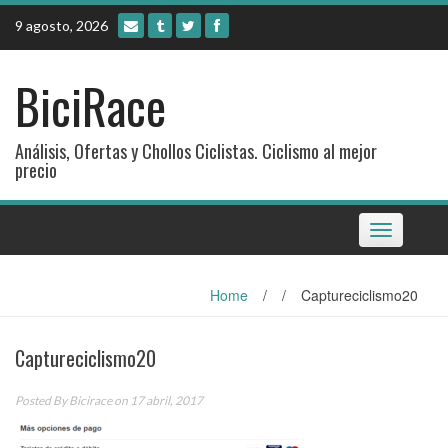
Skip
9 agosto, 2026
to
content
BiciRace
Análisis, Ofertas y Chollos Ciclistas. Ciclismo al mejor
precio
Toggle
navigation
Home
/
/
Captureciclismo20
Captureciclismo20
Posted By
Bicirace
on 17 abril, 2017