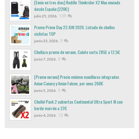
[Envio en tres dias] Rodillo Thinkrider X2 Max enviado
desde España (220€)
,
135
julio 25, 2026
Promo Prime Day 23 JUN 2026. Listado de chollos
ciclistas TOP
,
0
junio 23, 2026
Chollazo promo de verano, Culote corto ZRSE a 12,5€
,
0
junio 7, 2026
[Promo verano] Precio mínimo manillares integrados
Avian Canary y Avian Falcon, por unos 260€
,
0
junio 5, 2026
Chollo! Pack 2 cubiertas Continental Ultra Sport III con
borde marrón a 37€
,
12
junio 4, 2026