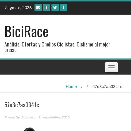
Skip
9 agosto, 2026
to
content
BiciRace
Análisis, Ofertas y Chollos Ciclistas. Ciclismo al mejor
precio
Toggle
navigation
Home
/
/
57e3c7aa3341c
57e3c7aa3341c
Posted By
Bicirace
on 13 septiembre, 2019