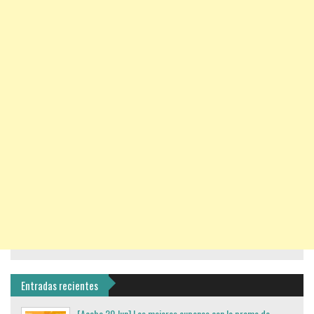
Entradas recientes
[Acaba 20 Jun] Los mejores cupones con la promo de