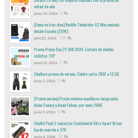
mitad de año
,
3
junio 19, 2026
[Envio en tres dias] Rodillo Thinkrider X2 Max enviado
desde España (220€)
,
135
julio 25, 2026
Promo Prime Day 23 JUN 2026. Listado de chollos
ciclistas TOP
,
0
junio 23, 2026
Chollazo promo de verano, Culote corto ZRSE a 12,5€
,
0
junio 7, 2026
[Promo verano] Precio mínimo manillares integrados
Avian Canary y Avian Falcon, por unos 260€
,
0
junio 5, 2026
Chollo! Pack 2 cubiertas Continental Ultra Sport III con
borde marrón a 37€
,
12
junio 4, 2026