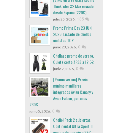
Thinkrider X2 Max enviado
desde España (220€)
,
135
julio 25, 2026
Promo Prime Day 23 JUN
2026. Listado de chollos
ciclistas TOP
,
0
junio 23, 2026
Chollazo promo de verano,
Culote corto ZRSE a 12,5€
,
0
junio 7, 2026
[Promo verano] Precio
mínimo manillares
integrados Avian Canary y
Avian Falcon, por unos
260€
,
0
junio 5, 2026
Chollo! Pack 2 cubiertas
Continental Ultra Sport III
con borde marrón a 37€