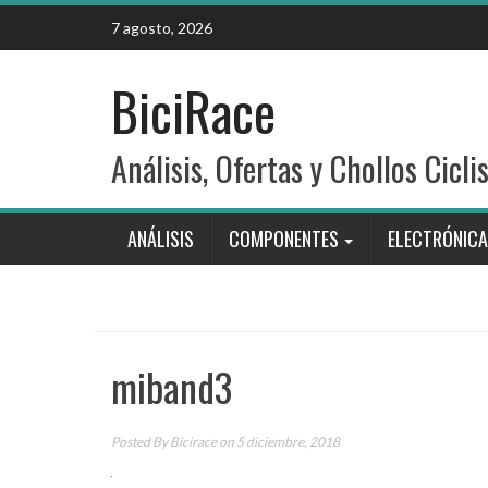
Skip
7 agosto, 2026
to
content
BiciRace
Análisis, Ofertas y Chollos Cicli
ANÁLISIS
COMPONENTES
ELECTRÓNICA
miband3
Posted By
Bicirace
on 5 diciembre, 2018