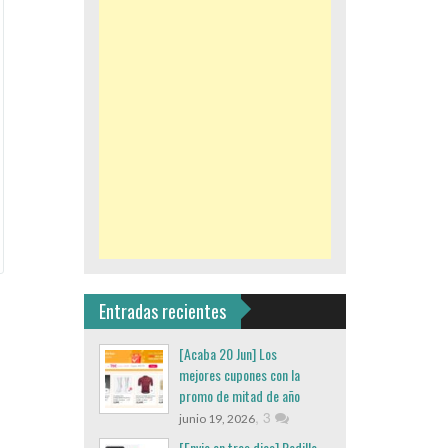
Entradas recientes
[Acaba 20 Jun] Los
mejores cupones con la
promo de mitad de año
,
3
junio 19, 2026
[Envio en tres dias] Rodillo