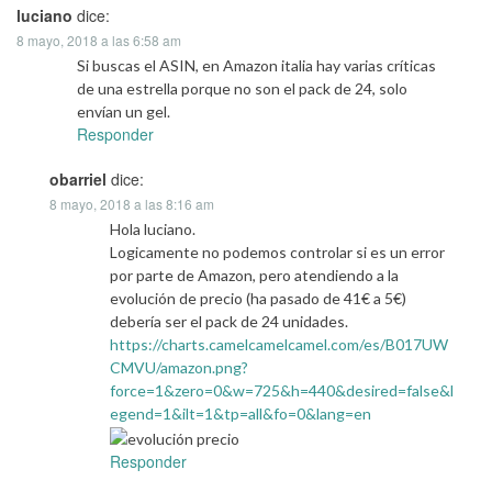
luciano
dice:
8 mayo, 2018 a las 6:58 am
Si buscas el ASIN, en Amazon italia hay varias críticas
de una estrella porque no son el pack de 24, solo
envían un gel.
Responder
obarriel
dice:
8 mayo, 2018 a las 8:16 am
Hola luciano.
Logicamente no podemos controlar si es un error
por parte de Amazon, pero atendiendo a la
evolución de precio (ha pasado de 41€ a 5€)
debería ser el pack de 24 unidades.
https://charts.camelcamelcamel.com/es/B017UW
CMVU/amazon.png?
force=1&zero=0&w=725&h=440&desired=false&l
egend=1&ilt=1&tp=all&fo=0&lang=en
Responder