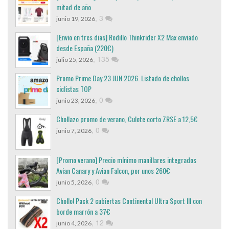
mitad de año
,
3
junio 19, 2026
[Envio en tres dias] Rodillo Thinkrider X2 Max enviado
desde España (220€)
,
135
julio 25, 2026
Promo Prime Day 23 JUN 2026. Listado de chollos
ciclistas TOP
,
0
junio 23, 2026
Chollazo promo de verano, Culote corto ZRSE a 12,5€
,
0
junio 7, 2026
[Promo verano] Precio mínimo manillares integrados
Avian Canary y Avian Falcon, por unos 260€
,
0
junio 5, 2026
Chollo! Pack 2 cubiertas Continental Ultra Sport III con
borde marrón a 37€
,
12
junio 4, 2026