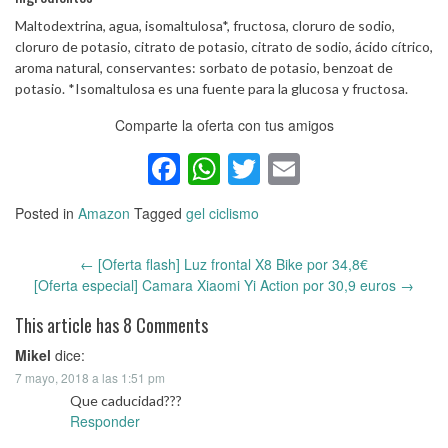
Maltodextrina, agua, isomaltulosa*, fructosa, cloruro de sodio,
cloruro de potasio, citrato de potasio, citrato de sodio, ácido cítrico,
aroma natural, conservantes: sorbato de potasio, benzoat de
potasio. *Isomaltulosa es una fuente para la glucosa y fructosa.
Comparte la oferta con tus amigos
Facebook
WhatsApp
Twitter
Email
Posted in
Amazon
Tagged
gel ciclismo
←
[Oferta flash] Luz frontal X8 Bike por 34,8€
Post
[Oferta especial] Camara Xiaomi Yi Action por 30,9 euros
→
navigation
This article has 8 Comments
Mikel
dice:
7 mayo, 2018 a las 1:51 pm
Que caducidad???
Responder