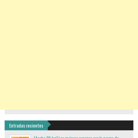
Entradas recientes
[Acaba 20 Jun] Los mejores cupones con la promo de