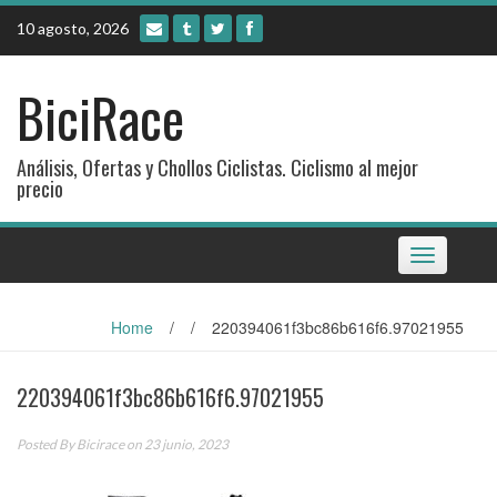
Skip
10 agosto, 2026
to
content
BiciRace
Análisis, Ofertas y Chollos Ciclistas. Ciclismo al mejor
precio
Toggle
navigation
Home
/
/
220394061f3bc86b616f6.97021955
220394061f3bc86b616f6.97021955
Posted By
Bicirace
on 23 junio, 2023