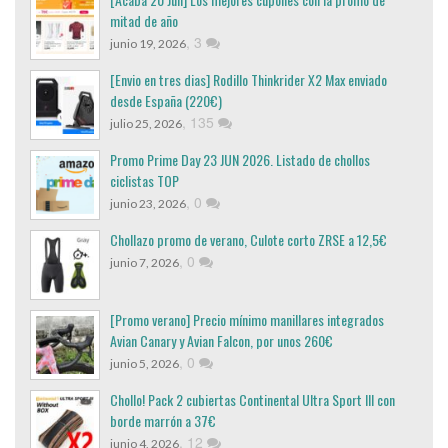
mitad de año
,
3
junio 19, 2026
[Envio en tres dias] Rodillo Thinkrider X2 Max enviado
desde España (220€)
,
135
julio 25, 2026
Promo Prime Day 23 JUN 2026. Listado de chollos
ciclistas TOP
,
0
junio 23, 2026
Chollazo promo de verano, Culote corto ZRSE a 12,5€
,
0
junio 7, 2026
[Promo verano] Precio mínimo manillares integrados
Avian Canary y Avian Falcon, por unos 260€
,
0
junio 5, 2026
Chollo! Pack 2 cubiertas Continental Ultra Sport III con
borde marrón a 37€
,
12
junio 4, 2026