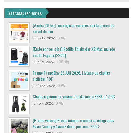
Entradas recientes
[Acaba 20 Jun] Los mejores cupones con la promo de
mitad de año
,
3
junio 19, 2026
[Envio en tres dias] Rodillo Thinkrider X2 Max enviado
desde España (220€)
,
135
julio 25, 2026
Promo Prime Day 23 JUN 2026. Listado de chollos
ciclistas TOP
,
0
junio 23, 2026
Chollazo promo de verano, Culote corto ZRSE a 12,5€
,
0
junio 7, 2026
[Promo verano] Precio mínimo manillares integrados
Avian Canary y Avian Falcon, por unos 260€
,
0