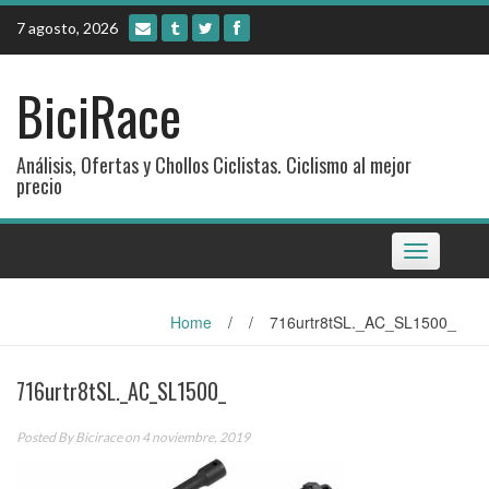
Skip
7 agosto, 2026
to
content
BiciRace
Análisis, Ofertas y Chollos Ciclistas. Ciclismo al mejor
precio
Toggle
navigation
Home
/
/
716urtr8tSL._AC_SL1500_
716urtr8tSL._AC_SL1500_
Posted By
Bicirace
on 4 noviembre, 2019