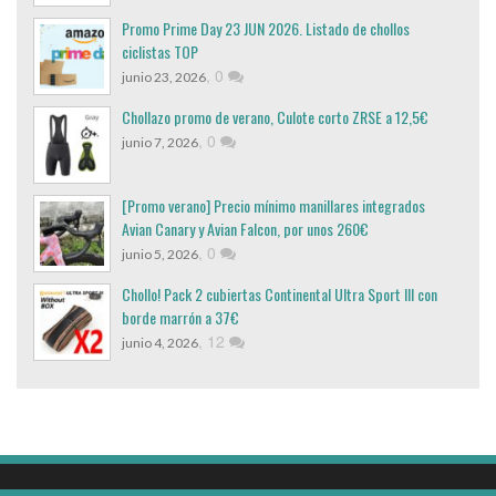
Promo Prime Day 23 JUN 2026. Listado de chollos
ciclistas TOP
,
0
junio 23, 2026
Chollazo promo de verano, Culote corto ZRSE a 12,5€
,
0
junio 7, 2026
[Promo verano] Precio mínimo manillares integrados
Avian Canary y Avian Falcon, por unos 260€
,
0
junio 5, 2026
Chollo! Pack 2 cubiertas Continental Ultra Sport III con
borde marrón a 37€
,
12
junio 4, 2026