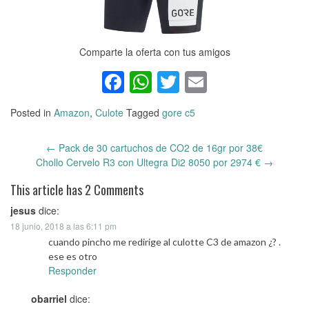
Comparte la oferta con tus amigos
Facebook
WhatsApp
Twitter
Email
Posted in
Amazon
,
Culote
Tagged
gore c5
←
Pack de 30 cartuchos de CO2 de 16gr por 38€
Post
Chollo Cervelo R3 con Ultegra Di2 8050 por 2974 €
→
navigation
This article has 2 Comments
jesus
dice:
18 junio, 2018 a las 6:11 pm
cuando pincho me redirige al culotte C3 de amazon ¿? .
ese es otro
Responder
obarriel
dice: