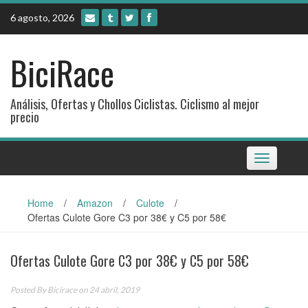
Skip
6 agosto, 2026
to
content
BiciRace
Análisis, Ofertas y Chollos Ciclistas. Ciclismo al mejor
precio
Toggle
navigation
Home
/
Amazon
/
Culote
/
Ofertas Culote Gore C3 por 38€ y C5 por 58€
Ofertas Culote Gore C3 por 38€ y C5 por 58€
Posted By
Bicirace
on 24 abril, 2019