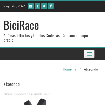
Skip
9 agosto, 2026
to
content
BiciRace
Análisis, Ofertas y Chollos Ciclistas. Ciclismo al mejor
precio
Toggle
navigation
Home
/
/
etxeondo
etxeondo
Posted By
Bicirace
on 12 agosto, 2018