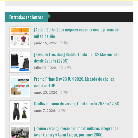
Entradas recientes
[Acaba 20 Jun] Los mejores cupones con la promo de
mitad de año
,
3
junio 19, 2026
[Envio en tres dias] Rodillo Thinkrider X2 Max enviado
desde España (220€)
,
135
julio 25, 2026
Promo Prime Day 23 JUN 2026. Listado de chollos
ciclistas TOP
,
0
junio 23, 2026
Chollazo promo de verano, Culote corto ZRSE a 12,5€
,
0
junio 7, 2026
[Promo verano] Precio mínimo manillares integrados
Avian Canary y Avian Falcon, por unos 260€