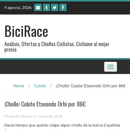
Skip
9 agosto, 2026
to
content
BiciRace
Análisis, Ofertas y Chollos Ciclistas. Ciclismo al mejor
precio
Toggle
navigation
Home
/
Culote
/
¡Chollo! Culote Etxeondo Orhi por 86€
¡Chollo! Culote Etxeondo Orhi por 86€
Posted By
Bicirace
on 12 agosto, 2018
Hacía tiempo que quería colgar algun chollo de la marca Española