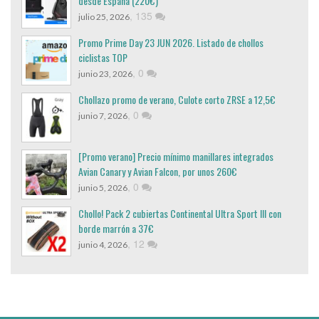
desde España (220€)
,
135
julio 25, 2026
Promo Prime Day 23 JUN 2026. Listado de chollos
ciclistas TOP
,
0
junio 23, 2026
Chollazo promo de verano, Culote corto ZRSE a 12,5€
,
0
junio 7, 2026
[Promo verano] Precio mínimo manillares integrados
Avian Canary y Avian Falcon, por unos 260€
,
0
junio 5, 2026
Chollo! Pack 2 cubiertas Continental Ultra Sport III con
borde marrón a 37€
,
12
junio 4, 2026