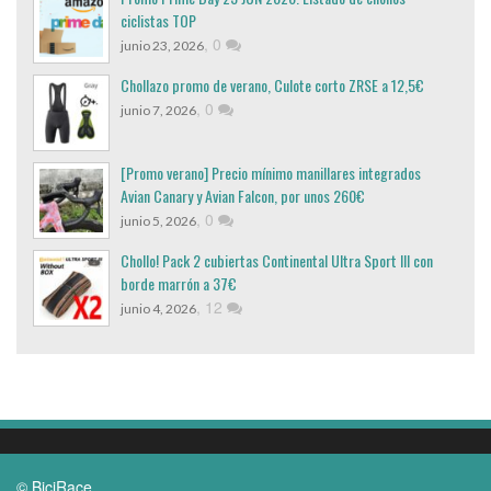
ciclistas TOP
,
0
junio 23, 2026
Chollazo promo de verano, Culote corto ZRSE a 12,5€
,
0
junio 7, 2026
[Promo verano] Precio mínimo manillares integrados
Avian Canary y Avian Falcon, por unos 260€
,
0
junio 5, 2026
Chollo! Pack 2 cubiertas Continental Ultra Sport III con
borde marrón a 37€
,
12
junio 4, 2026
© BiciRace