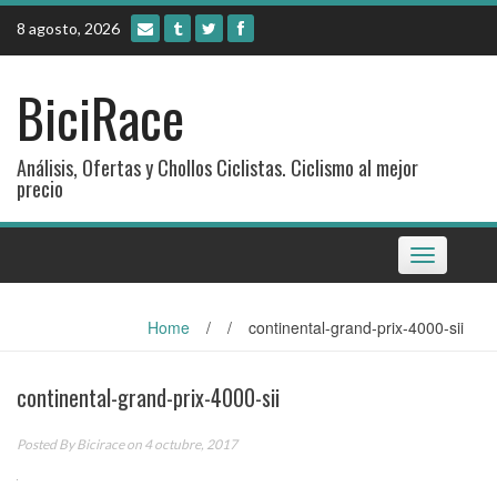
Skip
8 agosto, 2026
to
content
BiciRace
Análisis, Ofertas y Chollos Ciclistas. Ciclismo al mejor
precio
Toggle
navigation
Home
/
/
continental-grand-prix-4000-sii
continental-grand-prix-4000-sii
Posted By
Bicirace
on 4 octubre, 2017