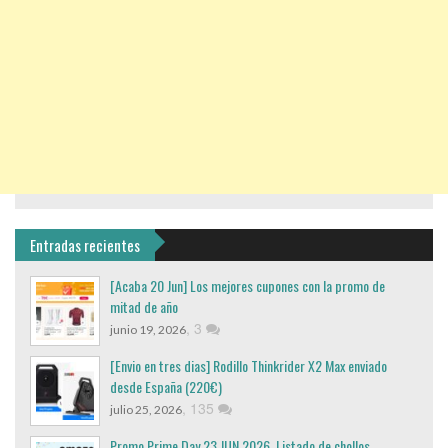
Entradas recientes
[Acaba 20 Jun] Los mejores cupones con la promo de
mitad de año
,
3
junio 19, 2026
[Envio en tres dias] Rodillo Thinkrider X2 Max enviado
desde España (220€)
,
135
julio 25, 2026
Promo Prime Day 23 JUN 2026. Listado de chollos