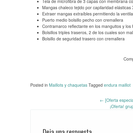
Tela de microfibra de 3 capas con membrana cont
Mangas chaleco tejido por capilaridad elásticas 
Extraer mangas extraíbles permitiendo la ventil
Puerto medio bolsillo pecho con cremallera
Contramarco reflectante en los manguitos y los
Bolsillos triples traseros, 2 de los cuales son mal
Bolsillo de seguridad trasero con cremallera
Comp
Posted in
Maillots y chaquetas
Tagged
endura maillot
←
[Oferta especia
Post
¡Oferta! gr
navigation
Deja una respuesta