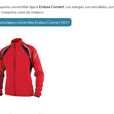
queta convertible ligera
Endura Convert
. Las mangas son extraibles, por
e chaqueta como de chaleco.
ueta ligera convertible Endura Convert SS17