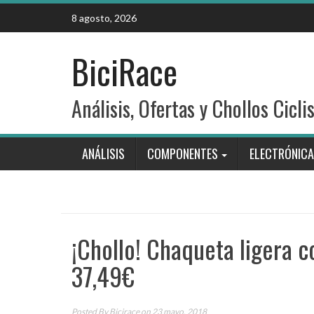
Skip
8 agosto, 2026
to
content
BiciRace
Análisis, Ofertas y Chollos Cicli
ANÁLISIS
COMPONENTES
ELECTRÓNICA
¡Chollo! Chaqueta ligera 
37,49€
Posted By
Bicirace
on 23 mayo, 2018