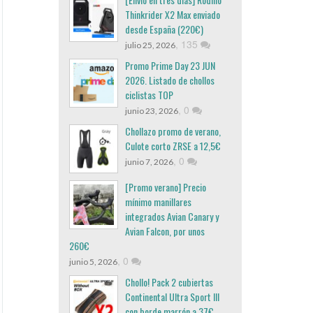
Thinkrider X2 Max enviado
desde España (220€)
,
135
julio 25, 2026
Promo Prime Day 23 JUN
2026. Listado de chollos
ciclistas TOP
,
0
junio 23, 2026
Chollazo promo de verano,
Culote corto ZRSE a 12,5€
,
0
junio 7, 2026
[Promo verano] Precio
mínimo manillares
integrados Avian Canary y
Avian Falcon, por unos
260€
,
0
junio 5, 2026
Chollo! Pack 2 cubiertas
Continental Ultra Sport III
con borde marrón a 37€