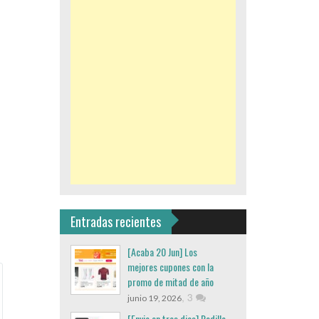
Entradas recientes
[Acaba 20 Jun] Los
mejores cupones con la
promo de mitad de año
,
3
junio 19, 2026
[Envio en tres dias] Rodillo