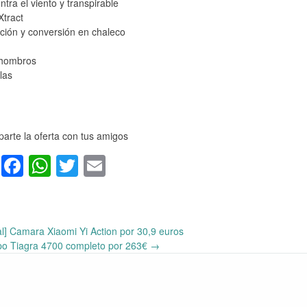
ra el viento y transpirable
Xtract
ación y conversión en chaleco
 hombros
las
arte la oferta con tus amigos
Facebook
WhatsApp
Twitter
Email
l] Camara Xiaomi Yi Action por 30,9 euros
upo Tiagra 4700 completo por 263€
→