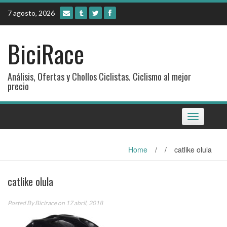
Skip
7 agosto, 2026
to
content
BiciRace
Análisis, Ofertas y Chollos Ciclistas. Ciclismo al mejor
precio
Toggle
navigation
Home
/
/
catlike olula
catlike olula
Posted By
Bicirace
on 17 abril, 2018