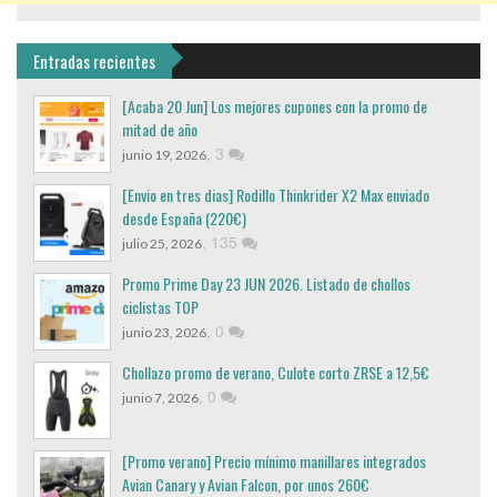
Entradas recientes
[Acaba 20 Jun] Los mejores cupones con la promo de
mitad de año
,
3
junio 19, 2026
[Envio en tres dias] Rodillo Thinkrider X2 Max enviado
desde España (220€)
,
135
julio 25, 2026
Promo Prime Day 23 JUN 2026. Listado de chollos
ciclistas TOP
,
0
junio 23, 2026
Chollazo promo de verano, Culote corto ZRSE a 12,5€
,
0
junio 7, 2026
[Promo verano] Precio mínimo manillares integrados
Avian Canary y Avian Falcon, por unos 260€