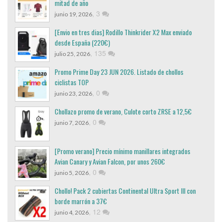
mitad de año
,
3
junio 19, 2026
[Envio en tres dias] Rodillo Thinkrider X2 Max enviado
desde España (220€)
,
135
julio 25, 2026
Promo Prime Day 23 JUN 2026. Listado de chollos
ciclistas TOP
,
0
junio 23, 2026
Chollazo promo de verano, Culote corto ZRSE a 12,5€
,
0
junio 7, 2026
[Promo verano] Precio mínimo manillares integrados
Avian Canary y Avian Falcon, por unos 260€
,
0
junio 5, 2026
Chollo! Pack 2 cubiertas Continental Ultra Sport III con
borde marrón a 37€
,
12
junio 4, 2026