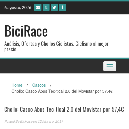
Skip
6 agosto, 2026
to
content
BiciRace
Análisis, Ofertas y Chollos Ciclistas. Ciclismo al mejor
precio
Toggle
navigation
Home
/
Cascos
/
Chollo: Casco Abus Tec-tical 2.0 del Movistar por 57,4€
Chollo: Casco Abus Tec-tical 2.0 del Movistar por 57,4€
Posted By
Bicirace
on 12 febrero, 2019