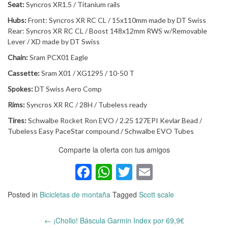
Seat:
Syncros XR1.5 / Titanium rails
Hubs:
Front: Syncros XR RC CL / 15x110mm made by DT Swiss
Rear: Syncros XR RC CL / Boost 148x12mm RWS w/Removable
Lever / XD made by DT Swiss
Chain:
Sram PCX01 Eagle
Cassette:
Sram X01 / XG1295 / 10-50 T
Spokes:
DT Swiss Aero Comp
Rims:
Syncros XR RC / 28H / Tubeless ready
Tires:
Schwalbe Rocket Ron EVO / 2.25 127EPI Kevlar Bead /
Tubeless Easy PaceStar compound / Schwalbe EVO Tubes
Comparte la oferta con tus amigos
Facebook
WhatsApp
Twitter
Email
Posted in
Bicicletas de montaña
Tagged
Scott scale
←
¡Chollo! Báscula Garmin Index por 69,9€