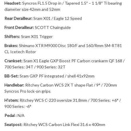
Headset:
Syncros FL1.5 Drop in / Tapered 1.5″ – 1 1/8″ Ti bearing
diameter size 42mm and 52mm
Rear Derailleur:
Sram X01 / Eagle 12 Speed
Front Derailleur:
SCOTT Chainguide
Shifters:
Sram X01 Trigger
Brakes:
Shimano XTR M9000 Disc 180/F and 160/Rmm SM-RT81
CL Icetech Rotor
Crankset:
Sram X1 Eagle GXP Boost PF Carbon crankarm QF 168 /
700 Series: 34T / 900 Series: 32T
BB-Set:
Sram GXP PF integrated / shell 41x92mm
Handlebar:
Ritchey Carbon WCS 2X T shape Flat / 9° / 720mm
Syncros Pro lock-on grips
H’stem:
Ritchey WCS C-220 oversize 31.8mm / 700 Series: +6° /
900 Series: -6°
Pedal
:
N/A
Seatpost:
Ritchey WCS Carbon Link Flexi 31.6 x 400mm