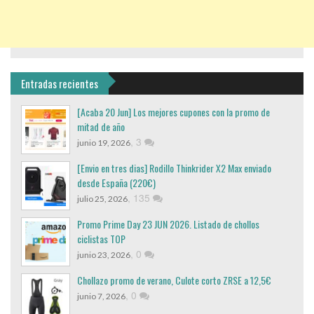
Entradas recientes
[Acaba 20 Jun] Los mejores cupones con la promo de
mitad de año
,
3
junio 19, 2026
[Envio en tres dias] Rodillo Thinkrider X2 Max enviado
desde España (220€)
,
135
julio 25, 2026
Promo Prime Day 23 JUN 2026. Listado de chollos
ciclistas TOP
,
0
junio 23, 2026
Chollazo promo de verano, Culote corto ZRSE a 12,5€
,
0
junio 7, 2026