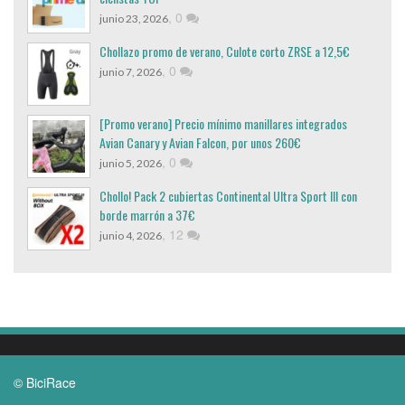
,
0
junio 23, 2026
Chollazo promo de verano, Culote corto ZRSE a 12,5€
,
0
junio 7, 2026
[Promo verano] Precio mínimo manillares integrados
Avian Canary y Avian Falcon, por unos 260€
,
0
junio 5, 2026
Chollo! Pack 2 cubiertas Continental Ultra Sport III con
borde marrón a 37€
,
12
junio 4, 2026
© BiciRace