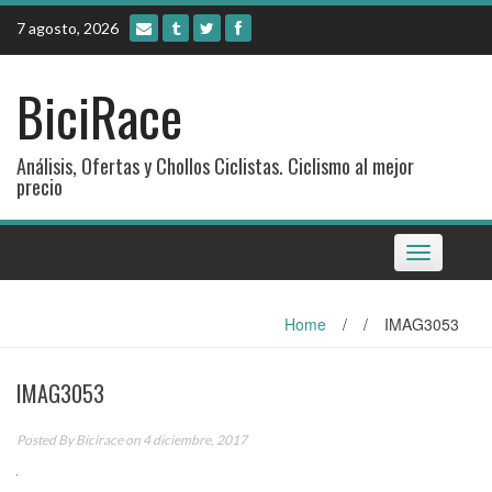
Skip
7 agosto, 2026
to
content
BiciRace
Análisis, Ofertas y Chollos Ciclistas. Ciclismo al mejor
precio
Toggle
navigation
Home
/
/
IMAG3053
IMAG3053
Posted By
Bicirace
on 4 diciembre, 2017