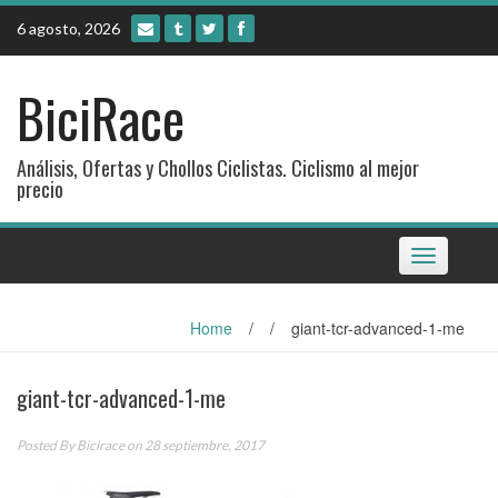
Skip
6 agosto, 2026
to
content
BiciRace
Análisis, Ofertas y Chollos Ciclistas. Ciclismo al mejor
precio
Toggle
navigation
Home
/
/
giant-tcr-advanced-1-me
giant-tcr-advanced-1-me
Posted By
Bicirace
on 28 septiembre, 2017