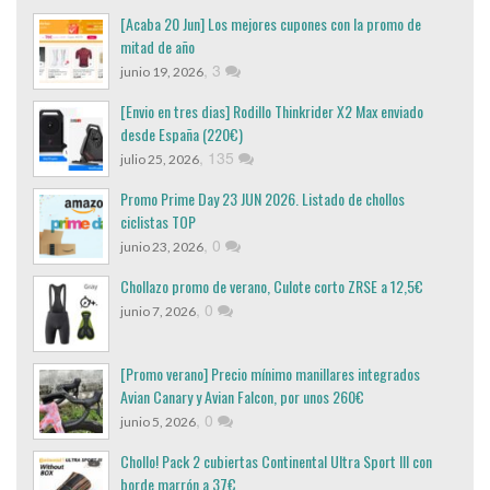
[Acaba 20 Jun] Los mejores cupones con la promo de
mitad de año
,
3
junio 19, 2026
[Envio en tres dias] Rodillo Thinkrider X2 Max enviado
desde España (220€)
,
135
julio 25, 2026
Promo Prime Day 23 JUN 2026. Listado de chollos
ciclistas TOP
,
0
junio 23, 2026
Chollazo promo de verano, Culote corto ZRSE a 12,5€
,
0
junio 7, 2026
[Promo verano] Precio mínimo manillares integrados
Avian Canary y Avian Falcon, por unos 260€
,
0
junio 5, 2026
Chollo! Pack 2 cubiertas Continental Ultra Sport III con
borde marrón a 37€