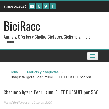
Skip
9 agosto, 2026
to
content
BiciRace
Análisis, Ofertas y Chollos Ciclistas. Ciclismo al mejor
precio
Toggle
navigation
Home
/
Maillots y chaquetas
/
Chaqueta ligera Pearl Izumi ELITE PURSUIT por 56€
Chaqueta ligera Pearl Izumi ELITE PURSUIT por 56€
Posted By
Bicirace
on 10 marzo, 2020