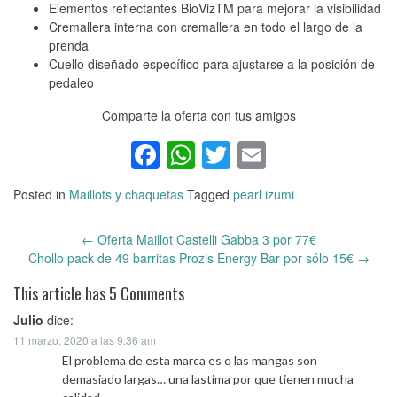
Elementos reflectantes BioVizTM para mejorar la visibilidad
Cremallera interna con cremallera en todo el largo de la
prenda
Cuello diseñado específico para ajustarse a la posición de
pedaleo
Comparte la oferta con tus amigos
Facebook
WhatsApp
Twitter
Email
Posted in
Maillots y chaquetas
Tagged
pearl izumi
←
Oferta Maillot Castelli Gabba 3 por 77€
Post
Chollo pack de 49 barritas Prozis Energy Bar por sólo 15€
→
navigation
This article has 5 Comments
Julio
dice:
11 marzo, 2020 a las 9:36 am
El problema de esta marca es q las mangas son
demasiado largas… una lastima por que tienen mucha