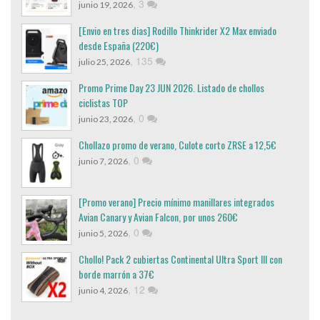
,
3
junio 19, 2026
[Envio en tres dias] Rodillo Thinkrider X2 Max enviado
desde España (220€)
,
135
julio 25, 2026
Promo Prime Day 23 JUN 2026. Listado de chollos
ciclistas TOP
,
0
junio 23, 2026
Chollazo promo de verano, Culote corto ZRSE a 12,5€
,
0
junio 7, 2026
[Promo verano] Precio mínimo manillares integrados
Avian Canary y Avian Falcon, por unos 260€
,
0
junio 5, 2026
Chollo! Pack 2 cubiertas Continental Ultra Sport III con
borde marrón a 37€
,
12
junio 4, 2026