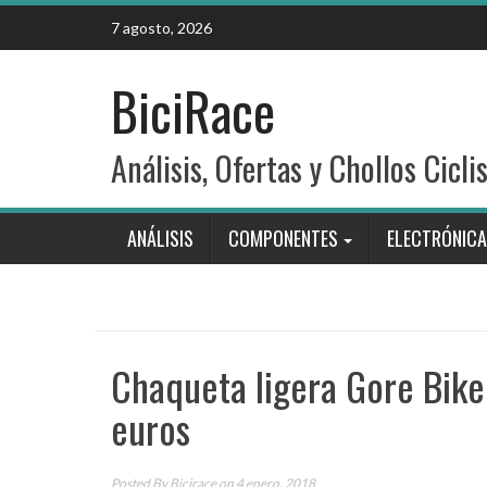
Skip
7 agosto, 2026
to
content
BiciRace
Análisis, Ofertas y Chollos Cicli
ANÁLISIS
COMPONENTES
ELECTRÓNICA
Chaqueta ligera Gore Bik
euros
Posted By
Bicirace
on 4 enero, 2018