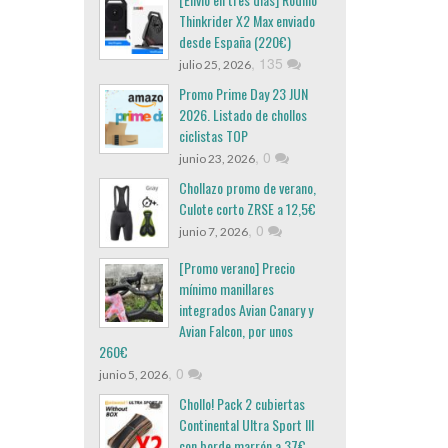
Thinkrider X2 Max enviado
desde España (220€)
,
135
julio 25, 2026
Promo Prime Day 23 JUN
2026. Listado de chollos
ciclistas TOP
,
0
junio 23, 2026
Chollazo promo de verano,
Culote corto ZRSE a 12,5€
,
0
junio 7, 2026
[Promo verano] Precio
mínimo manillares
integrados Avian Canary y
Avian Falcon, por unos
260€
,
0
junio 5, 2026
Chollo! Pack 2 cubiertas
Continental Ultra Sport III
con borde marrón a 37€