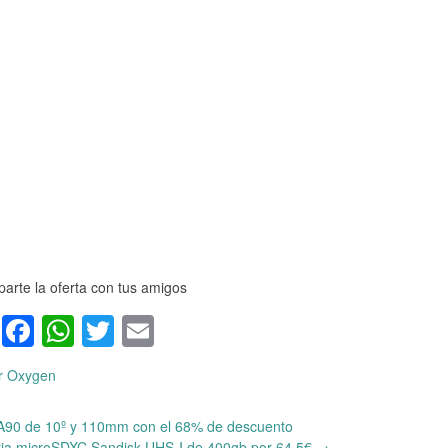
arte la oferta con tus amigos
Facebook
WhatsApp
Twitter
Email
r Oxygen
A90 de 10º y 110mm con el 68% de descuento
ria microSDXC Sandisk UHS-I de 400gb por 64,5€
→