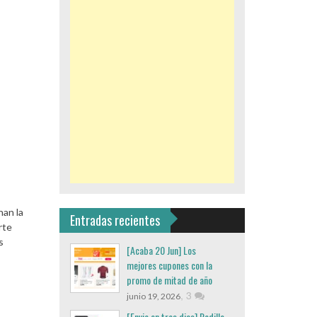
nan la
Entradas recientes
rte
s
[Acaba 20 Jun] Los
mejores cupones con la
promo de mitad de año
,
3
junio 19, 2026
[Envio en tres dias] Rodillo