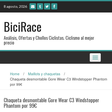
Skip
8 agosto, 2026
to
content
BiciRace
Análisis, Ofertas y Chollos Ciclistas. Ciclismo al mejor
precio
Toggle
navigation
Home
/
Maillots y chaquetas
/
Chaqueta desmontable Gore Wear C3 Windstopper Phantom
por 99€
Chaqueta desmontable Gore Wear C3 Windstopper
Phantom por 99€