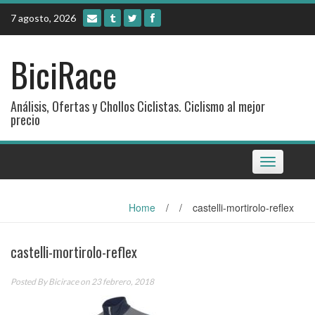
Skip
7 agosto, 2026
to
content
BiciRace
Análisis, Ofertas y Chollos Ciclistas. Ciclismo al mejor
precio
Toggle
navigation
Home
/
/
castelli-mortirolo-reflex
castelli-mortirolo-reflex
Posted By
Bicirace
on 23 febrero, 2018