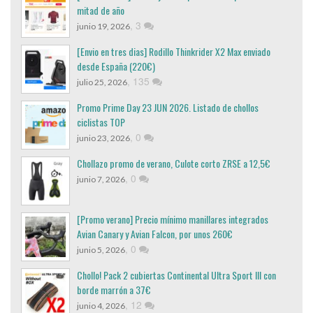
mitad de año
,
3
junio 19, 2026
[Envio en tres dias] Rodillo Thinkrider X2 Max enviado
desde España (220€)
,
135
julio 25, 2026
Promo Prime Day 23 JUN 2026. Listado de chollos
ciclistas TOP
,
0
junio 23, 2026
Chollazo promo de verano, Culote corto ZRSE a 12,5€
,
0
junio 7, 2026
[Promo verano] Precio mínimo manillares integrados
Avian Canary y Avian Falcon, por unos 260€
,
0
junio 5, 2026
Chollo! Pack 2 cubiertas Continental Ultra Sport III con
borde marrón a 37€
,
12
junio 4, 2026