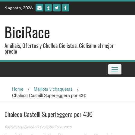
Skip
6 agosto, 2026
to
content
BiciRace
Análisis, Ofertas y Chollos Ciclistas. Ciclismo al mejor
precio
Toggle
navigation
Home
/
Maillots y chaquetas
/
Chaleco Castelli Superleggera por 43€
Chaleco Castelli Superleggera por 43€
Posted By
Bicirace
on 17 septiembre, 2019