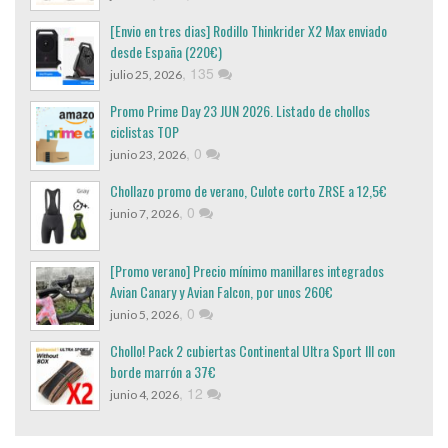
[Envio en tres dias] Rodillo Thinkrider X2 Max enviado
desde España (220€)
,
135
julio 25, 2026
Promo Prime Day 23 JUN 2026. Listado de chollos
ciclistas TOP
,
0
junio 23, 2026
Chollazo promo de verano, Culote corto ZRSE a 12,5€
,
0
junio 7, 2026
[Promo verano] Precio mínimo manillares integrados
Avian Canary y Avian Falcon, por unos 260€
,
0
junio 5, 2026
Chollo! Pack 2 cubiertas Continental Ultra Sport III con
borde marrón a 37€
,
12
junio 4, 2026