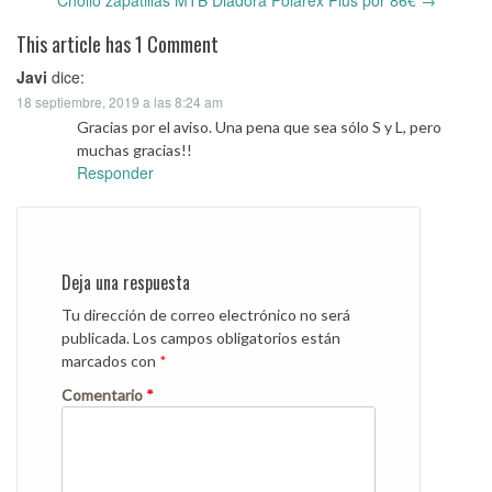
Post
Chollo zapatillas MTB Diadora Polarex Plus por 86€
→
navigation
This article has 1 Comment
Javi
dice:
18 septiembre, 2019 a las 8:24 am
Gracias por el aviso. Una pena que sea sólo S y L, pero
muchas gracias!!
Responder
Deja una respuesta
Tu dirección de correo electrónico no será
publicada.
Los campos obligatorios están
marcados con
*
Comentario
*