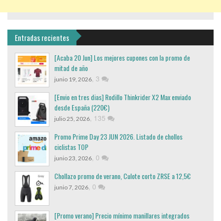
Entradas recientes
[Acaba 20 Jun] Los mejores cupones con la promo de
mitad de año
,
3
junio 19, 2026
[Envio en tres dias] Rodillo Thinkrider X2 Max enviado
desde España (220€)
,
135
julio 25, 2026
Promo Prime Day 23 JUN 2026. Listado de chollos
ciclistas TOP
,
0
junio 23, 2026
Chollazo promo de verano, Culote corto ZRSE a 12,5€
,
0
junio 7, 2026
[Promo verano] Precio mínimo manillares integrados