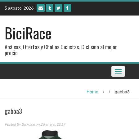
Skip
5 agosto, 2026
to
content
BiciRace
Análisis, Ofertas y Chollos Ciclistas. Ciclismo al mejor
precio
Toggle
navigation
Home
/
/
gabba3
gabba3
Posted By
Bicirace
on 26 enero, 2019