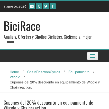
Skip
9 agosto, 2026
to
content
BiciRace
Análisis, Ofertas y Chollos Ciclistas. Ciclismo al mejor
precio
Toggle
navigation
Home
/
ChainReactionCycles
/
Equipamiento
/
Wiggle
/
Cupones del 20% descuento en equipamiento de Wiggle y
Chainreaction.
Cupones del 20% descuento en equipamiento de
Wiggle y Chainreaction.