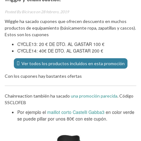
Posted By
Bicirace
on 28 febrero, 2019
Wiggle ha sacado cupones que ofrecen descuento en muchos
productos de equipamiento (básicamente ropa, zapatillas y cascos).
Estos son los cupones
CYCLE13:
20 € DE DTO. AL GASTAR 100 €
CYCLE14: 40€
DE DTO. AL GASTAR 200 €
Ver todos los productos incluidos en esta promoción
Con los cupones hay bastantes ofertas
Chainreaction también ha sacado
una promoción parecida
. Código
SSCLOFEB
Por ejemplo el
maillot corto Castelli Gabba3
en color verde
se puede pillar por unos 80€ con este cupón.