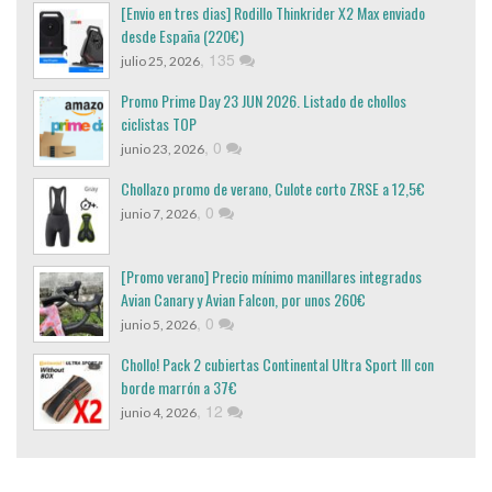
[Envio en tres dias] Rodillo Thinkrider X2 Max enviado
desde España (220€)
,
135
julio 25, 2026
Promo Prime Day 23 JUN 2026. Listado de chollos
ciclistas TOP
,
0
junio 23, 2026
Chollazo promo de verano, Culote corto ZRSE a 12,5€
,
0
junio 7, 2026
[Promo verano] Precio mínimo manillares integrados
Avian Canary y Avian Falcon, por unos 260€
,
0
junio 5, 2026
Chollo! Pack 2 cubiertas Continental Ultra Sport III con
borde marrón a 37€
,
12
junio 4, 2026