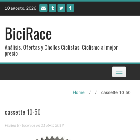
Skip
10 agosto, 2026
to
content
BiciRace
Análisis, Ofertas y Chollos Ciclistas. Ciclismo al mejor
precio
Toggle
navigation
Home
/
/
cassette 10-50
cassette 10-50
Posted By
Bicirace
on 11 abril, 2019