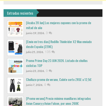
Entradas recientes
[Acaba 20 Jun] Los mejores cupones con la promo de
mitad de año
,
3
junio 19, 2026
[Envio en tres dias] Rodillo Thinkrider X2 Max enviado
desde España (220€)
,
135
julio 25, 2026
Promo Prime Day 23 JUN 2026. Listado de chollos
ciclistas TOP
,
0
junio 23, 2026
Chollazo promo de verano, Culote corto ZRSE a 12,5€
,
0
junio 7, 2026
[Promo verano] Precio mínimo manillares integrados
Avian Canary y Avian Falcon, por unos 260€